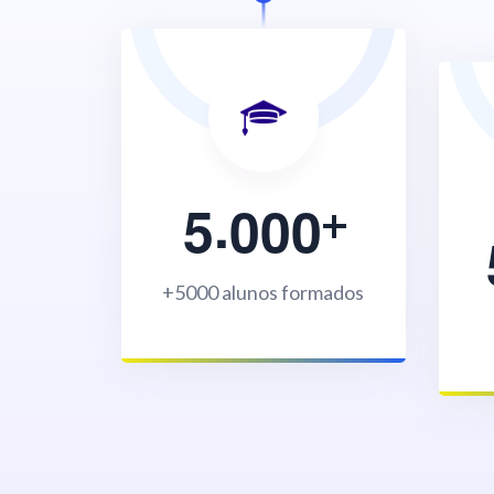
.
5
0
0
0
+5000 alunos formados