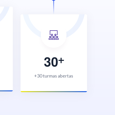
3
0
+30 turmas abertas