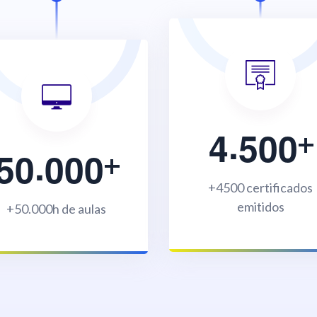
.
4
5
0
0
.
5
0
0
0
0
+4500 certificados
emitidos
+50.000h de aulas