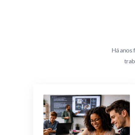
Há anos 
trab