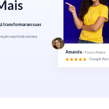
Mais
 já transformaram suas
meçam aqui toda semana
Amanda
/ Pouso Alegre
Google Rev